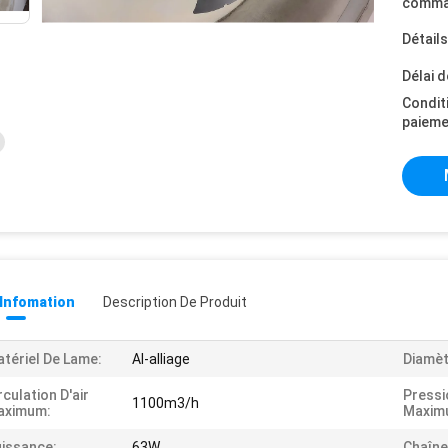
comma
Détail
Délai d
Condit
paieme
 Infomation
Description De Produit
tériel De Lame:
Al-alliage
Diamèt
rculation D'air
Pressi
1100m3/h
aximum:
Maxim
issance:
63W
Chaîne