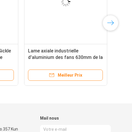
Sickle
Lame axiale industrielle
de
d'aluminium des fans 630mm de la
lame 865rpm d'alliage
Meilleur Prix
Mail nous
No.357 Kun