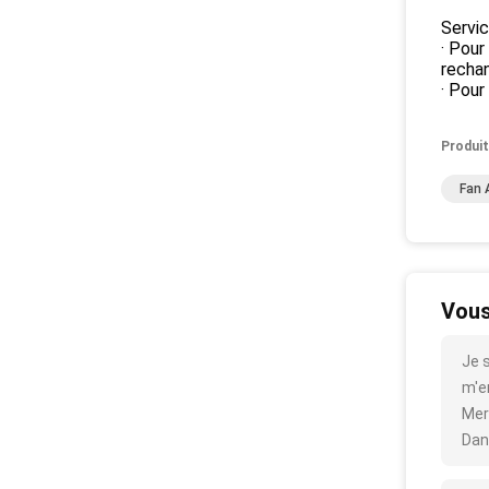
Servic
· Pour
rechan
· Pour
Produit
Fan 
Vous
Je 
m'en
Mer
Dan