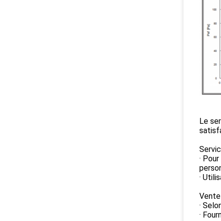
Le ser
satisf
Servic
· Pour
person
· Util
Vente 
· Selo
· Four