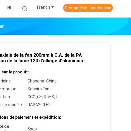
French
NC
Demande de soumission
ium
xiale de la fan 200mm à C.A. de la PA
m de la lame 120 d'alliage d'aluminium
 sur le produit:
rigine:
Changhaï Chine
 marque:
Schniro Fan
cation:
CCC ,CE, RoHS, UL
 de modèle:
RASA200 E2
ions de paiement et expédition:
té de
5pcs