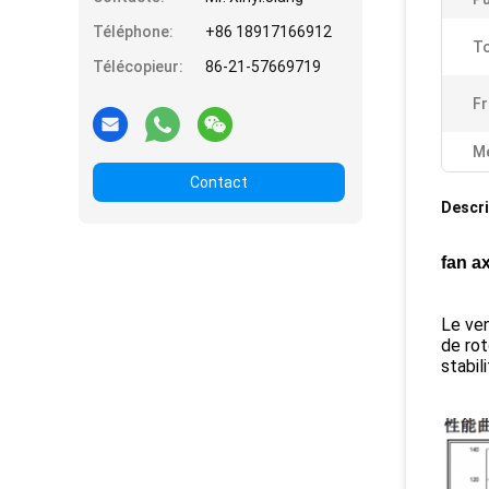
Téléphone:
+86 18917166912
To
Télécopieur:
86-21-57669719
Fr
Me
Contact
Descri
fan a
Le ven
de rot
stabil