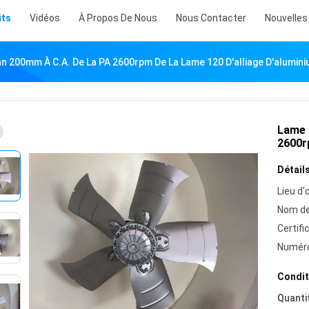
its
Vidéos
À Propos De Nous
Nous Contacter
Nouvelles
an 200mm À C.A. De La PA 2600rpm De La Lame 120 D'alliage D'alumin
Lame a
2600rp
Détails
Lieu d'o
Nom de
Certifi
Numéro
Condit
Quanti