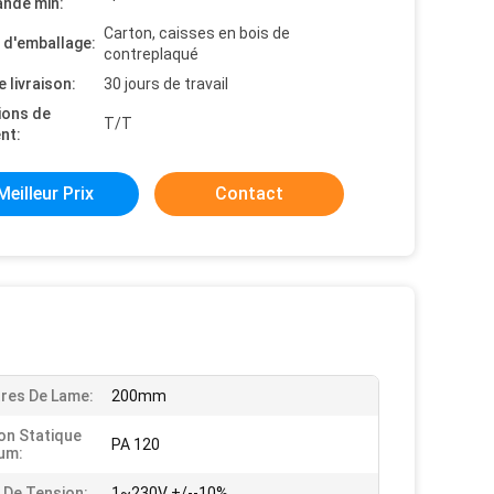
nde min:
Carton, caisses en bois de
s d'emballage:
contreplaqué
e livraison:
30 jours de travail
ions de
T/T
nt:
Meilleur Prix
Contact
res De Lame:
200mm
on Statique
PA 120
um:
 De Tension:
1~230V +/--10%