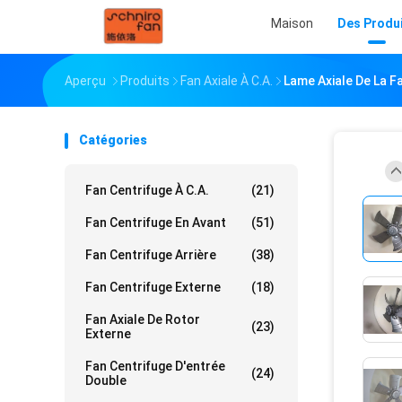
Maison
Des Produ
Aperçu
Produits
Fan Axiale À C.A.
Lame Axiale De La F
Catégories
Fan Centrifuge À C.A.
(21)
Fan Centrifuge En Avant
(51)
Fan Centrifuge Arrière
(38)
Fan Centrifuge Externe
(18)
Fan Axiale De Rotor
(23)
Externe
Fan Centrifuge D'entrée
(24)
Double