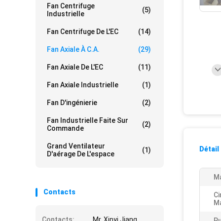
Fan Centrifuge
(5)
Industrielle
Fan Centrifuge De L'EC
(14)
Fan Axiale À C.A.
(29)
Fan Axiale De L'EC
(11)
Fan Axiale Industrielle
(1)
Fan D'ingénierie
(2)
Fan Industrielle Faite Sur
(2)
Commande
Grand Ventilateur
Détail
(1)
D'aérage De L'espace
Ma
Contacts
Ci
M
Contacts:
Mr. Xinyi.Jiang
Pu