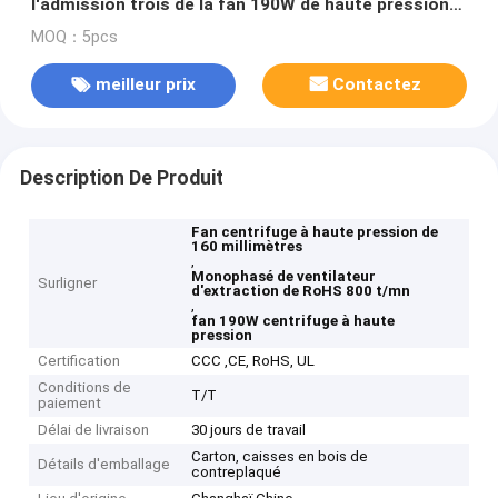
l'admission trois de la fan 190W de haute pression
de roue à aubes de millimètre
MOQ：5pcs
meilleur prix
Contactez
Description De Produit
Fan centrifuge à haute pression de
160 millimètres
,
Monophasé de ventilateur
Surligner
d'extraction de RoHS 800 t/mn
,
fan 190W centrifuge à haute
pression
Certification
CCC ,CE, RoHS, UL
Conditions de
T/T
paiement
Délai de livraison
30 jours de travail
Carton, caisses en bois de
Détails d'emballage
contreplaqué