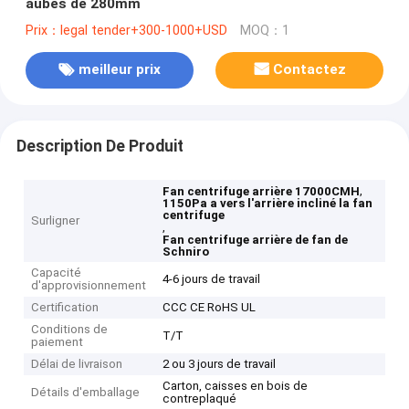
aubes de 280mm
Prix：legal tender+300-1000+USD
MOQ：1
meilleur prix
Contactez
Description De Produit
,
Fan centrifuge arrière 17000CMH
1150Pa a vers l'arrière incliné la fan
centrifuge
Surligner
,
Fan centrifuge arrière de fan de
Schniro
Capacité
4-6 jours de travail
d'approvisionnement
Certification
CCC CE RoHS UL
Conditions de
T/T
paiement
Délai de livraison
2 ou 3 jours de travail
Carton, caisses en bois de
Détails d'emballage
contreplaqué