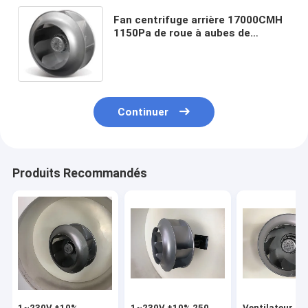
Fan centrifuge arrière 17000CMH
1150Pa de roue à aubes de
280mm
Continuer
Produits Recommandés
1~230V ±10%
1~230V ±10% 250
Ventilateur